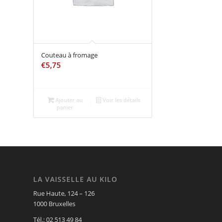
Couteau à fromage
€
5,75
Ajouter au
Voir les détails
panier
LA VAISSELLE AU KILO
Rue Haute, 124 – 126
1000 Bruxelles
Tél.: 02 513 49 84