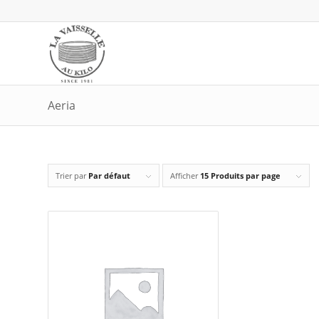
Aeria
Trier par
Par défaut
Afficher
15 Produits par page