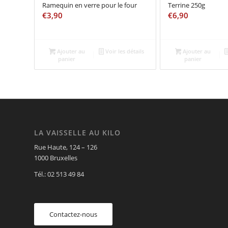
Ramequin en verre pour le four
Terrine 250g
€
3,90
€
6,90
Ajouter au
Voir les détails
Ajouter au
panier
panier
LA VAISSELLE AU KILO
Rue Haute, 124 – 126
1000 Bruxelles
Tél.: 02 513 49 84
Contactez-nous