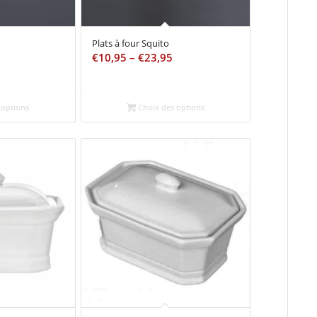
Plats à four Squito
€
10,95
–
€
23,95
 options
Choix des options