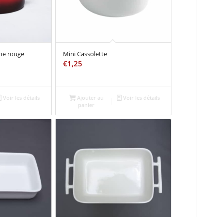
ine rouge
Mini Cassolette
€
1,25
Voir les détails
Ajouter au
Voir les détails
panier