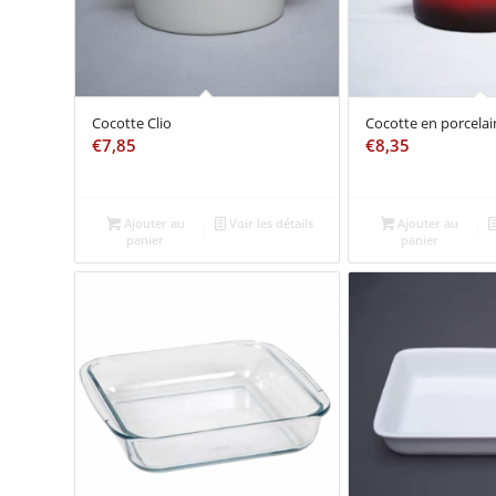
Cocotte Clio
Cocotte en porcela
€
7,85
€
8,35
Ajouter au
Voir les détails
Ajouter au
panier
panier