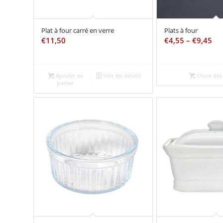
Plat à four carré en verre
Plats à four
€
11,50
€
4,55
–
€
9,45
Ajouter au
Voir les détails
Choix des
panier