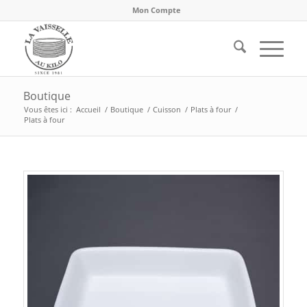
Mon Compte
Boutique
Vous êtes ici :
Accueil
/
Boutique
/
Cuisson
/
Plats à four
/
Plats à four