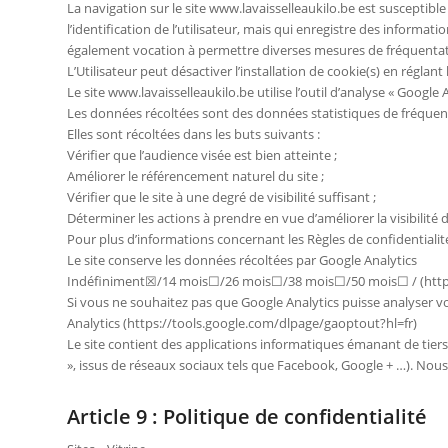
La navigation sur le site www.lavaisselleaukilo.be est susceptible 
l’identification de l’utilisateur, mais qui enregistre des informati
également vocation à permettre diverses mesures de fréquentat
L’Utilisateur peut désactiver l’installation de cookie(s) en réglant
Le site www.lavaisselleaukilo.be utilise l’outil d’analyse « Google A
Les données récoltées sont des données statistiques de fréquen
Elles sont récoltées dans les buts suivants :
Vérifier que l’audience visée est bien atteinte ;
Améliorer le référencement naturel du site ;
Vérifier que le site à une degré de visibilité suffisant ;
Déterminer les actions à prendre en vue d’améliorer la visibilité de
Pour plus d’informations concernant les Règles de confidentialit
Le site conserve les données récoltées par Google Analytics
Indéfiniment☒/14 mois☐/26 mois☐/38 mois☐/50 mois☐ / (https
Si vous ne souhaitez pas que Google Analytics puisse analyser vo
Analytics (https://tools.google.com/dlpage/gaoptout?hl=fr)
Le site contient des applications informatiques émanant de tiers
», issus de réseaux sociaux tels que Facebook, Google + …). Nous
Article 9 : Politique de confidentialité