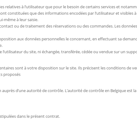
s relatives à l’utilisateur que pour le besoin de certains services et notamm
constituées que des informations encodées par l’utilisateur et visibles à l’é
i-même à leur saisie.
de contact ou de traitement des réservations ou des commandes. Les données
d’opposition aux données personnelles le concernant, en effectuant sa demand
e.
 l’utilisateur du site, ni échangée, transférée, cédée ou vendue sur un supp
aires sont à votre disposition sur le site. Ils précisent les conditions de 
its proposés
n auprès d’une autorité de contrôle. L’autorité de contrôle en Belgique est la
stipulées dans le présent contrat.