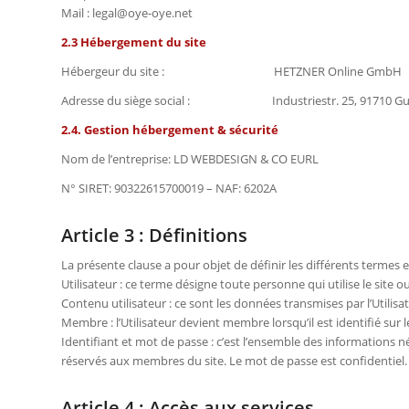
Mail : legal@oye-oye.net
2.3 Hébergement du site
Hébergeur du site : HETZNER Online GmbH
Adresse du siège social : Industriestr. 25, 91710 Gun
2.4. Gestion hébergement & sécurité
Nom de l’entreprise: LD WEBDESIGN & CO EURL
N° SIRET: 90322615700019 – NAF: 6202A
Article 3 : Définitions
La présente clause a pour objet de définir les différents termes e
Utilisateur : ce terme désigne toute personne qui utilise le site o
Contenu utilisateur : ce sont les données transmises par l’Utilisat
Membre : l’Utilisateur devient membre lorsqu’il est identifié sur le
Identifiant et mot de passe : c’est l’ensemble des informations néce
réservés aux membres du site. Le mot de passe est confidentiel.
Article 4 : Accès aux services