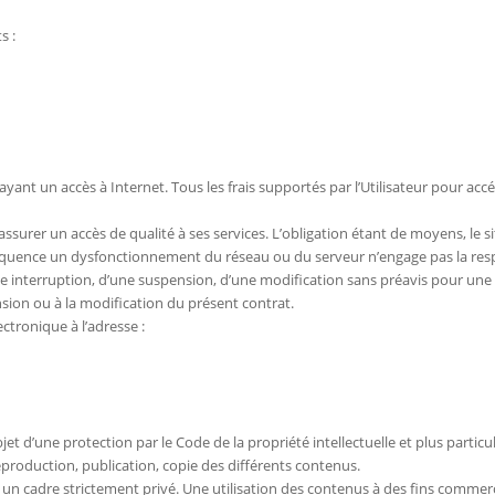
s :
 ayant un accès à Internet. Tous les frais supportés par l’Utilisateur pour acc
surer un accès de qualité à ses services. L’obligation étant de moyens, le sit
uence un dysfonctionnement du réseau ou du serveur n’engage pas la respo
ne interruption, d’une suspension, d’une modification sans préavis pour une 
nsion ou à la modification du présent contrat.
ectronique à l’adresse :
jet d’une protection par le Code de la propriété intellectuelle et plus particu
 reproduction, publication, copie des différents contenus.
s un cadre strictement privé. Une utilisation des contenus à des fins commerc