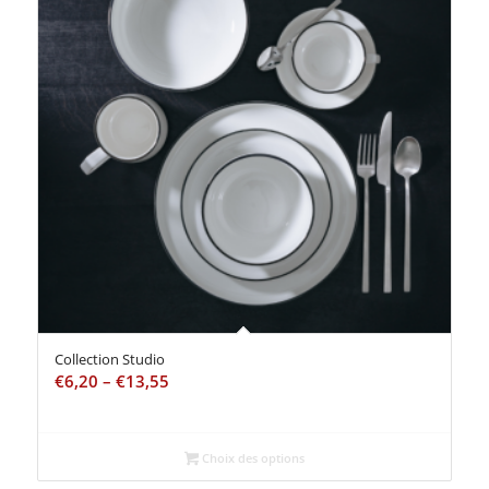
Collection Studio
€
6,20
–
€
13,55
Choix des options