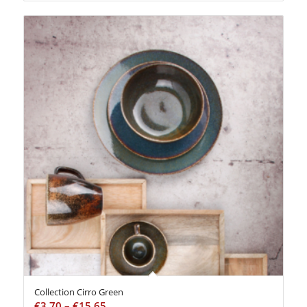
Collection Cirro Green
€
3,70
–
€
15,65