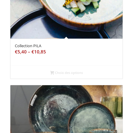
Collection PILA
€
5,40
–
€
10,85
Choix des options