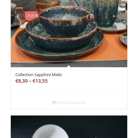
Collection Sapphire Mielo
€
8,30
–
€
13,55
Choix des options