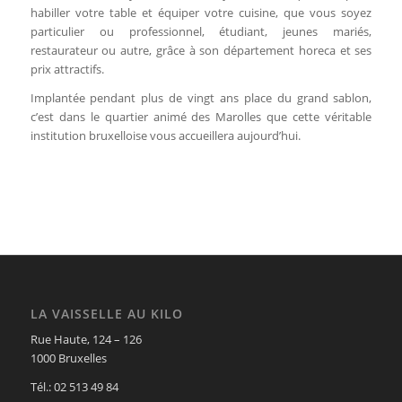
habiller votre table et équiper votre cuisine, que vous soyez
particulier ou professionnel, étudiant, jeunes mariés,
restaurateur ou autre, grâce à son département horeca et ses
prix attractifs.
Implantée pendant plus de vingt ans place du grand sablon,
c’est dans le quartier animé des Marolles que cette véritable
institution bruxelloise vous accueillera aujourd’hui.
LA VAISSELLE AU KILO
Rue Haute, 124 – 126
1000 Bruxelles
Tél.: 02 513 49 84