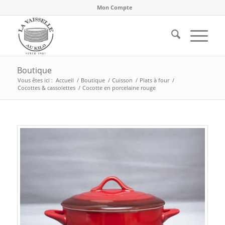
Mon Compte
Boutique
Vous êtes ici :
Accueil
/
Boutique
/
Cuisson
/
Plats à four
/
Cocottes & cassolettes
/
Cocotte en porcelaine rouge