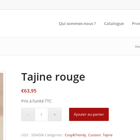
Qui sommes-nous ?
Catalogue
Pro
Vou
Tajine rouge
€
63,95
Prix à l’unité TTC
Ajouter au panier
UGS :
3264506
Catégories :
Cosy&Trendy
,
Cuisson
,
Tajine