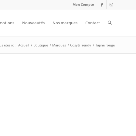
Mon Compte
motions
Nouveautés
Nos marques
Contact
s êtes ici :
Accueil
/
Boutique
/
Marques
/
Cosy&Trendy
/
Tajine rouge