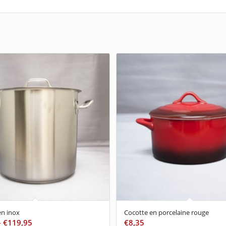
n inox
Cocotte en porcelaine rouge
–
€
119,95
€
8,35