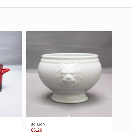
Bol Lion
€
5,20