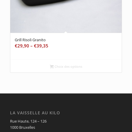
Grill Risoli Granito
€
29,90
–
€
39,35
Choix des options
LA VAISSELLE AU KILO
Rue Haute, 124 – 126
1000 Bruxelles