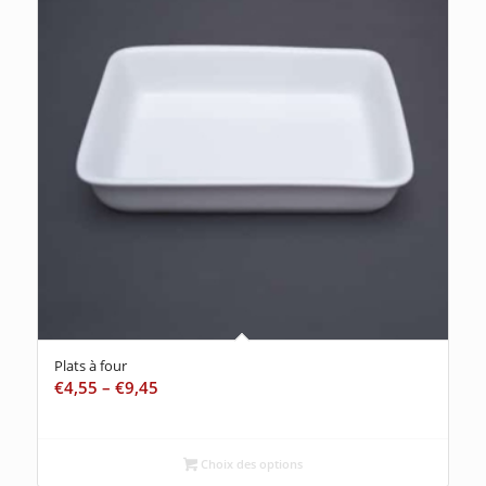
Plats à four
€
4,55
–
€
9,45
Choix des options