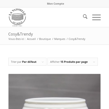
Mon Compte
Cosy&Trendy
Vous êtes ici :
Accueil
/
Boutique
/
Marques
/
Cosy&Trendy
Trier par
Par défaut
Afficher
15 Produits par page