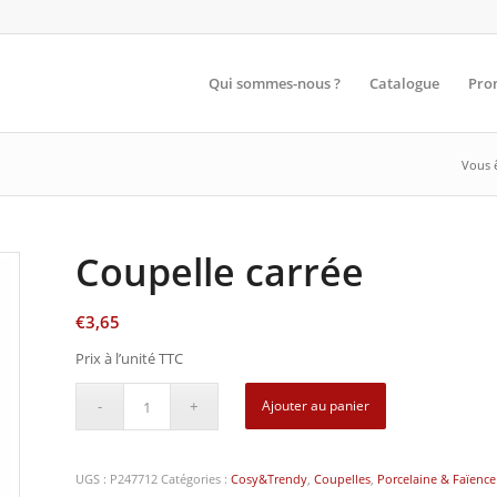
Qui sommes-nous ?
Catalogue
Pro
Vous ê
Coupelle carrée
€
3,65
Prix à l’unité TTC
Ajouter au panier
UGS :
P247712
Catégories :
Cosy&Trendy
,
Coupelles
,
Porcelaine & Faïence