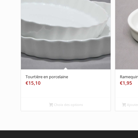
Tourtière en porcelaine
Ramequin
€
15,10
€
1,95
Choix des options
Ajouter