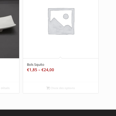
Bols Squito
€
1,85
–
€
24,00
 détails
Choix des options