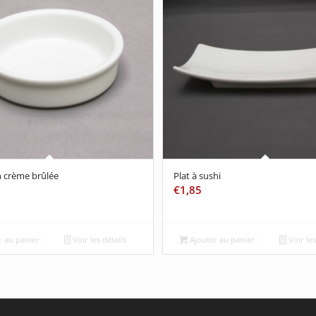
 crème brûlée
Plat à sushi
€
1,85
 au panier
Voir les détails
Ajouter au panier
Voir les