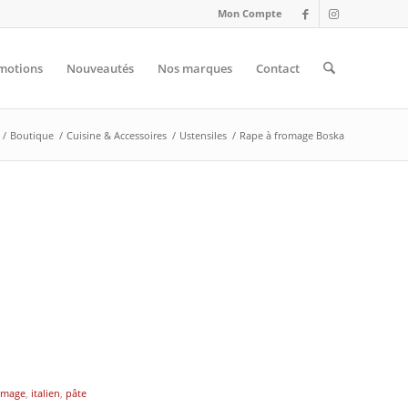
Mon Compte
motions
Nouveautés
Nos marques
Contact
/
Boutique
/
Cuisine & Accessoires
/
Ustensiles
/
Rape à fromage Boska
omage
,
italien
,
pâte