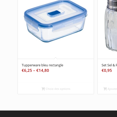
Tupperware bleu rectangle
Set Sel & 
€
6,25
–
€
14,80
€
0,95
Choix des options
Ajouter