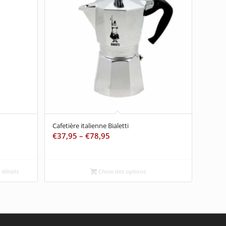
Cafetière italienne Bialetti
€
37,95
–
€
78,95
 détails
Choix des options