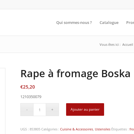
Qui sommes-nous ?
Catalogue
Pro
Vous êtes ici :
Accueil
Rape à fromage Boska
€
25,20
1210350079
Ajouter au panier
UGS :
853805
Catégories :
Cuisine & Accessoires
,
Ustensiles
Étiquettes :
fr