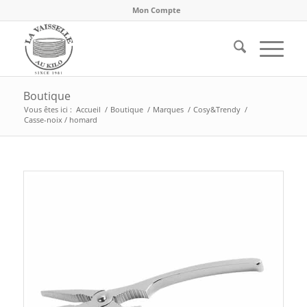
Mon Compte
Boutique
Vous êtes ici :
Accueil
/
Boutique
/
Marques
/
Cosy&Trendy
/
Casse-noix / homard