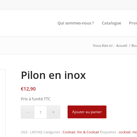
Qui sommes-nous ?
Catalogue
Pro
Vous êtes ici :
Accueil
/
Bou
Pilon en inox
€
12,90
Prix à l’unité TTC
Ajouter au panier
UGS :
LK010Q
Catégories :
Cocktail
,
Vin & Cocktail
Étiquettes :
cocktail
,
mo