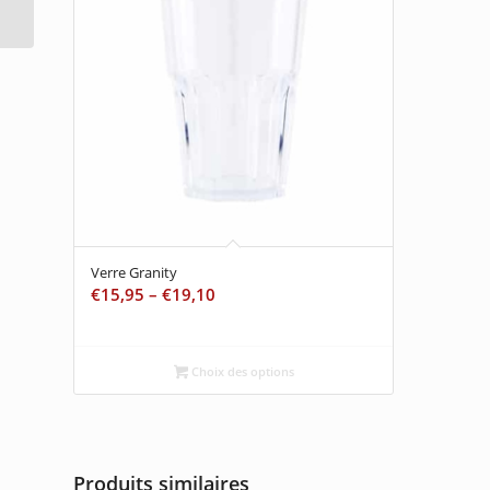
Verre Granity
€
15,95
–
€
19,10
Choix des options
Produits similaires