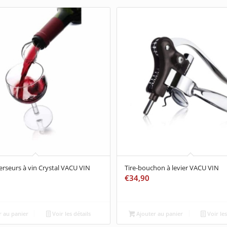
erseurs à vin Crystal VACU VIN
Tire-bouchon à levier VACU VIN
€
34,90
 au panier
Voir les détails
Ajouter au panier
Voir les