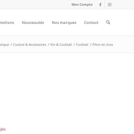
Mon Compte
motions
Nouveautés
Nos marques
Contact
tique
/
Cuisine & Accessoires
/
Vin & Cocktail
/
Cocktail
/
Pilon en inox
jito