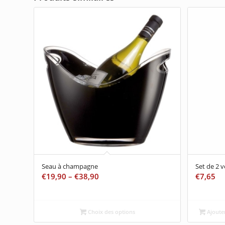
Seau à champagne
Set de 2 v
€
19,90
–
€
38,90
€
7,65
Choix des options
Ajouter