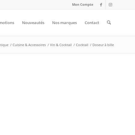
Mon Compte
motions
Nouveautés
Nos marques
Contact
tique
/
Cuisine & Accessoires
/
Vin & Cocktail
/
Cocktail
/
Doseur à bille