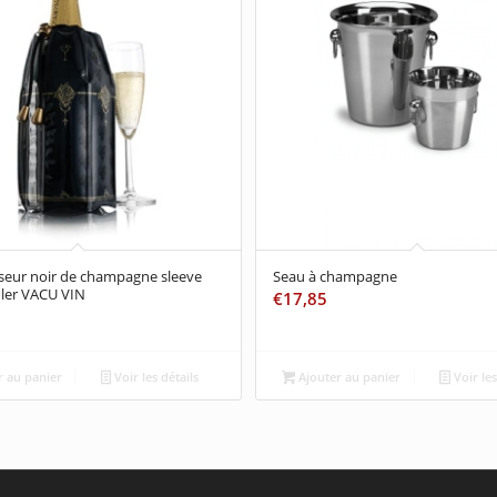
sseur noir de champagne sleeve
Seau à champagne
oler VACU VIN
€
17,85
 au panier
Voir les détails
Ajouter au panier
Voir les