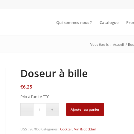
Qui sommes-nous ?
Catalogue
Pro
Vous êtes ici :
Accueil
/
Bou
Doseur à bille
€
6,25
Prix à l’unité TTC
Ajouter au panier
UGS :
967050
Catégories :
Cocktail
,
Vin & Cocktail