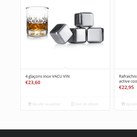
4 glaçons inox VACU VIN
Rafraichi
active co
€
23,60
€
22,95
Ajouter au panier
Voir les détails
Ajouter