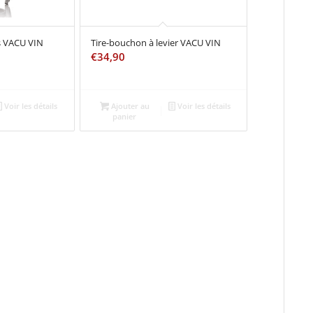
s VACU VIN
Tire-bouchon à levier VACU VIN
€
34,90
Voir les détails
Ajouter au
Voir les détails
panier