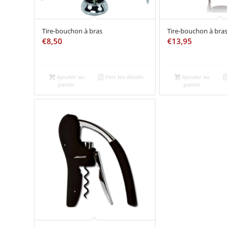
Tire-bouchon à bras
Tire-bouchon à bra
€
8,50
€
13,95
Ajouter au
Voir les détails
Ajouter au
panier
panier