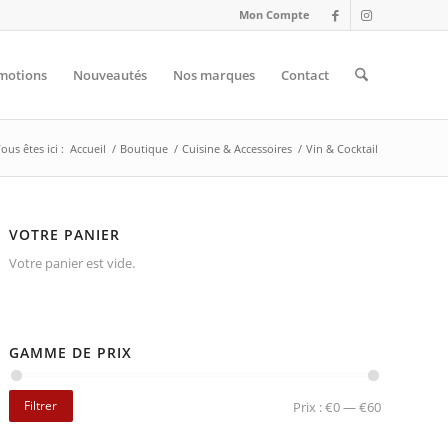
Mon Compte
motions
Nouveautés
Nos marques
Contact
ous êtes ici :
Accueil
/
Boutique
/
Cuisine & Accessoires
/
Vin & Cocktail
VOTRE PANIER
Votre panier est vide.
GAMME DE PRIX
Filtrer
Prix :
€0
—
€60