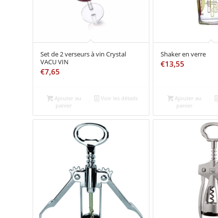
Set de 2 verseurs à vin Crystal
Shaker en verre
VACU VIN
€
13,55
€
7,65
Ajouter au
Voir les détails
Ajouter au
panier
panier