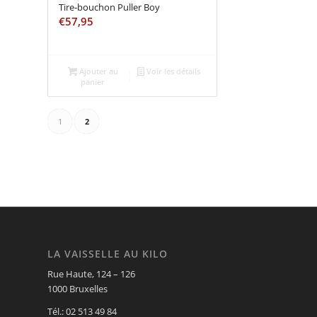
Tire-bouchon Puller Boy
€
57,95
Ajouter au
Voir les détails
panier
1
2
LA VAISSELLE AU KILO
Rue Haute, 124 – 126
1000 Bruxelles
Tél.: 02 513 49 84