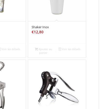
Shaker Inox
€
12,80
Voir les détails
Ajouter au
Voir les détails
panier