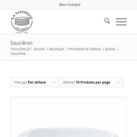
Mon Compte
Saucières
Vous êtes ici :
Accueil
/
Boutique
/
Porcelaine & Faïence
/
Autres
/
Saucières
Trier par
Par défaut
Afficher
15 Produits par page