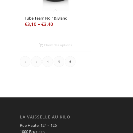
Tube Team Noir & Blanc
€
3,10
–
€
3,40
Choix des options
«
‹
4
5
6
LA VAISSELLE AU KILO
Rue Haute, 124 – 126
1000 Bruxelles