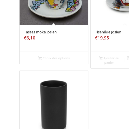
Tasses moka Josien
Tisanière Josien
€
6,10
€
19,95
Choix des options
Ajouter au
panier