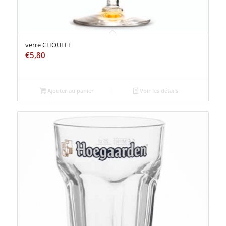
verre CHOUFFE
€
5,80
Ajouter au panier
Voir les détails