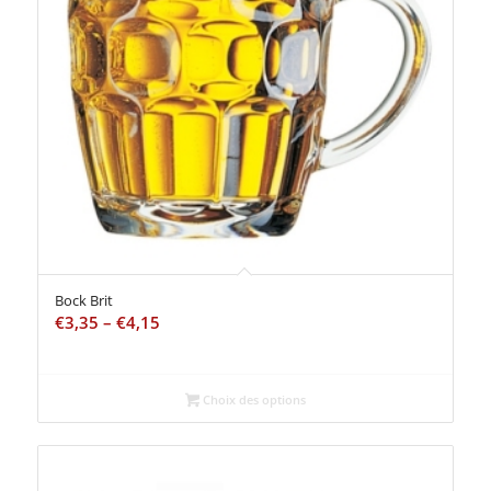
Bock Brit
€
3,35
–
€
4,15
Choix des options