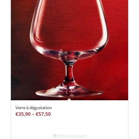
Verre à dégustation
€
35,90
–
€
57,50
Choix des options