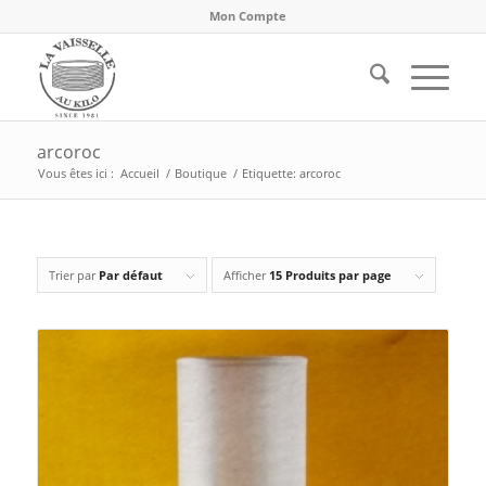
Mon Compte
arcoroc
Vous êtes ici :
Accueil
/
Boutique
/
Etiquette: arcoroc
Trier par
Par défaut
Afficher
15 Produits par page