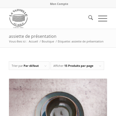
Mon Compte
assiette de présentation
Vous êtes ici :
Accueil
/
Boutique
/
Etiquette: assiette de présentation
Trier par
Par défaut
Afficher
15 Produits par page