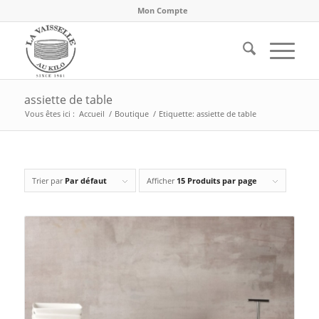
Mon Compte
assiette de table
Vous êtes ici :
Accueil
/
Boutique
/
Etiquette: assiette de table
Trier par
Par défaut
Afficher
15 Produits par page