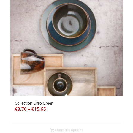
Collection Cirro Green
€
3,70
–
€
15,65
Choix des options