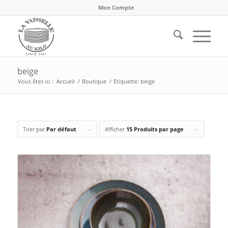
Mon Compte
beige
Vous êtes ici :
Accueil
/
Boutique
/
Etiquette: beige
Trier par
Par défaut
Afficher
15 Produits par page