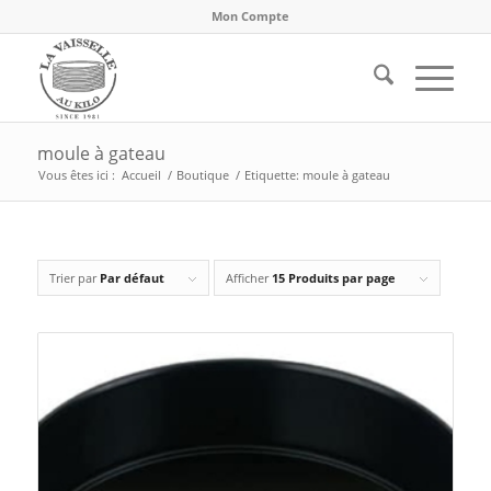
Mon Compte
moule à gateau
Vous êtes ici :
Accueil
/
Boutique
/
Etiquette: moule à gateau
Trier par
Par défaut
Afficher
15 Produits par page