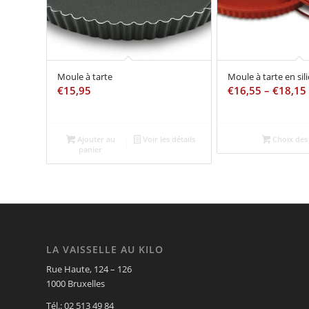
Moule à tarte
Moule à tarte en sil
€
15,95
€
16,55
–
€
18,15
Ajouter au
Voir les détails
Choix des
panier
LA VAISSELLE AU KILO
Rue Haute, 124 – 126
1000 Bruxelles
Tél.: 02 513 49 84