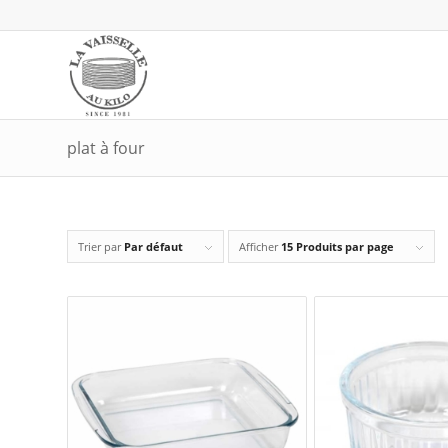
plat à four
Trier par
Par défaut
Afficher
15 Produits par page