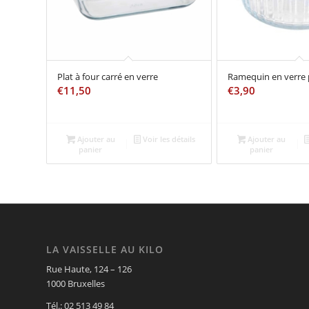
Plat à four carré en verre
Ramequin en verre 
€
11,50
€
3,90
Ajouter au
Voir les détails
Ajouter au
panier
panier
LA VAISSELLE AU KILO
Rue Haute, 124 – 126
1000 Bruxelles
Tél.: 02 513 49 84