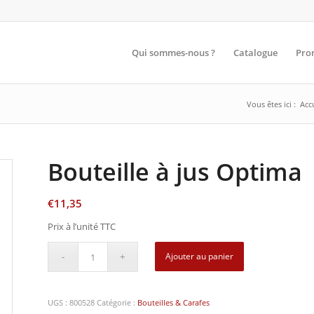
Qui sommes-nous ?
Catalogue
Pro
Vous êtes ici :
Acc
Bouteille à jus Optima
€
11,35
Prix à l’unité TTC
Ajouter au panier
UGS :
800528
Catégorie :
Bouteilles & Carafes