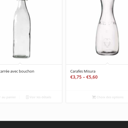
 carrée avec bouchon
Carafes Misura
€
3,75
–
€
5,60
 au panier
Voir les détails
Choix des options