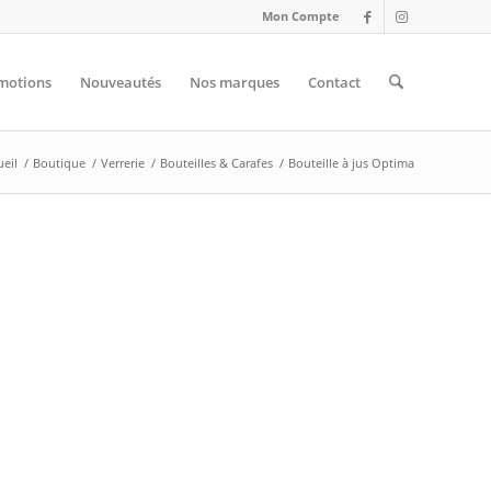
Mon Compte
motions
Nouveautés
Nos marques
Contact
ueil
/
Boutique
/
Verrerie
/
Bouteilles & Carafes
/
Bouteille à jus Optima