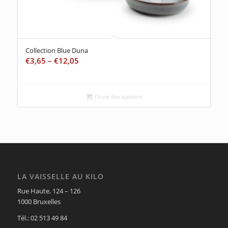
Collection Blue Duna
€
3,65
–
€
12,05
Choix des options
LA VAISSELLE AU KILO
Rue Haute, 124 – 126
1000 Bruxelles
Tél.: 02 513 49 84