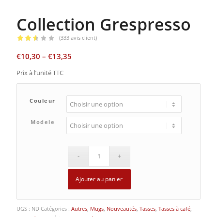
Collection Grespresso
(
333
avis client)
Noté
€
10,30
–
€
13,35
2.58
sur 5
Prix à l’unité TTC
basé
sur
333
notations
Couleur
client
Modele
Ajouter au panier
UGS :
ND
Catégories :
Autres
,
Mugs
,
Nouveautés
,
Tasses
,
Tasses à café
,