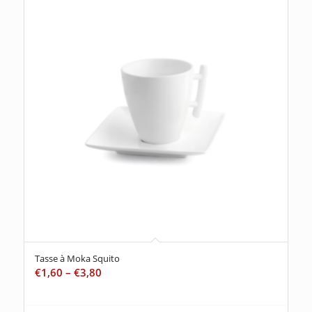
Tasse à Moka Squito
€
1,60
–
€
3,80