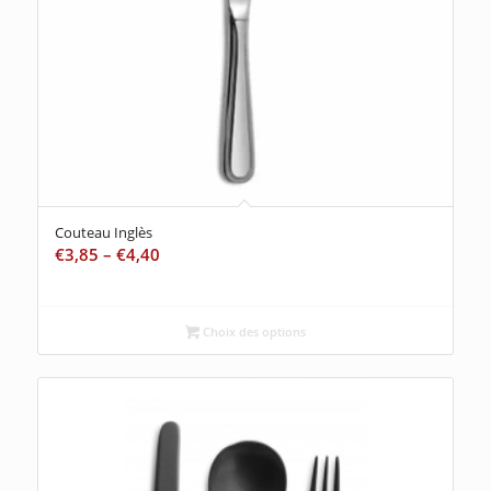
Couteau Inglès
€
3,85
–
€
4,40
Choix des options