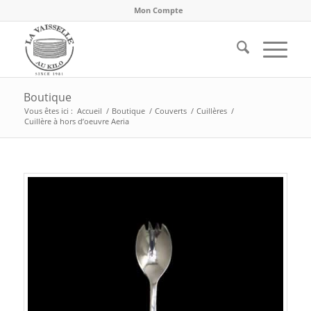
Mon Compte
Boutique
Vous êtes ici :
Accueil
/
Boutique
/
Couverts
/
Cuillères
/
Cuillère à hors d’oeuvre Aeria