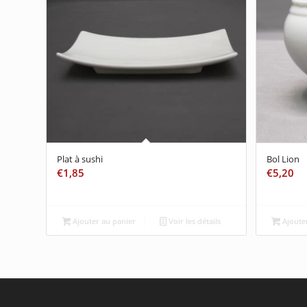
Plat à sushi
Bol Lion
€
1,85
€
5,20
Ajouter au panier
Voir les détails
Ajouter