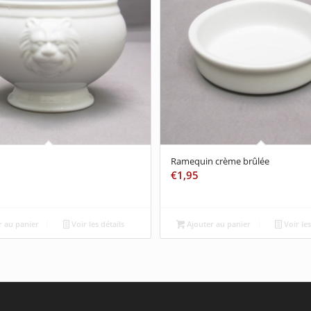
Ramequin crème brûlée
€
1,95
 au panier
Voir les détails
Ajouter au panier
Voir les