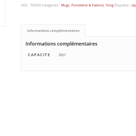
UGS :
702502
Catégories :
Mugs
,
Porcelaine & Faïence
,
Yong
Étiquette :
sq
Informations complémentaires
Informations complémentaires
CAPACITE
30cl