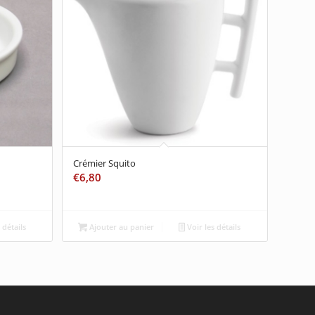
Crémier Squito
€
6,80
 détails
Ajouter au panier
Voir les détails