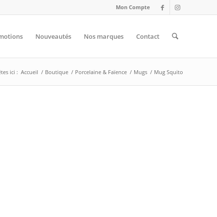
Mon Compte
motions
Nouveautés
Nos marques
Contact
es ici :
Accueil
/
Boutique
/
Porcelaine & Faïence
/
Mugs
/
Mug Squito