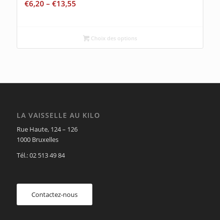
€
6,20
–
€
13,55
Choix des options
LA VAISSELLE AU KILO
Rue Haute, 124 – 126
1000 Bruxelles
Tél.: 02 513 49 84
Contactez-nous