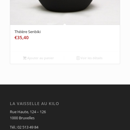
Théière Senbiki
€
35,40
Ajouter au panier
Voir les détails
LA VAISSELLE AU KILO
Rue Haute, 124 – 126
1000 Bruxelles
Tél.: 02 513 49 84