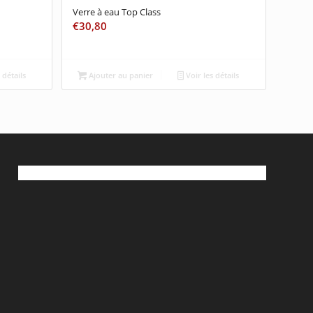
Verre à eau Top Class
€
30,80
 détails
Ajouter au panier
Voir les détails