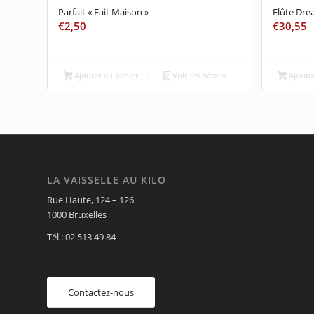
Parfait « Fait Maison »
Flûte Dr
€
2,50
€
30,55
Ajouter au panier
Voir les détails
Ajouter
LA VAISSELLE AU KILO
Rue Haute, 124 – 126
1000 Bruxelles
Tél.: 02 513 49 84
Contactez-nous