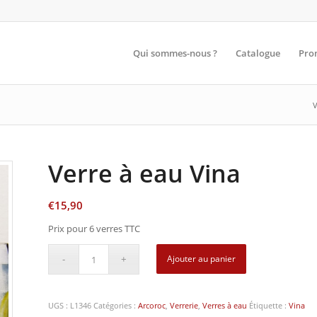
Qui sommes-nous ?
Catalogue
Pro
V
Verre à eau Vina
€
15,90
Prix pour 6 verres TTC
Ajouter au panier
UGS :
L1346
Catégories :
Arcoroc
,
Verrerie
,
Verres à eau
Étiquette :
Vina