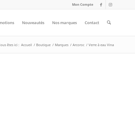
Mon Compte
motions
Nouveautés
Nos marques
Contact
ous êtes ici :
Accueil
/
Boutique
/
Marques
/
Arcoroc
/
Verre à eau Vina