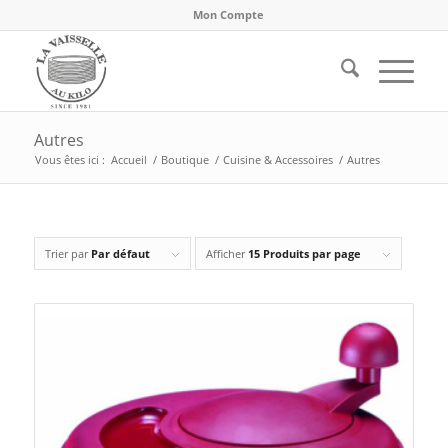
Mon Compte
Autres
Vous êtes ici :
Accueil
/
Boutique
/
Cuisine & Accessoires
/
Autres
Trier par
Par défaut
Afficher
15 Produits par page