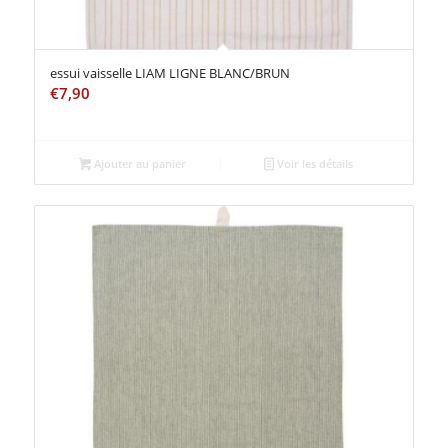
essui vaisselle LIAM LIGNE BLANC/BRUN
€
7,90
Ajouter au panier
Voir les détails