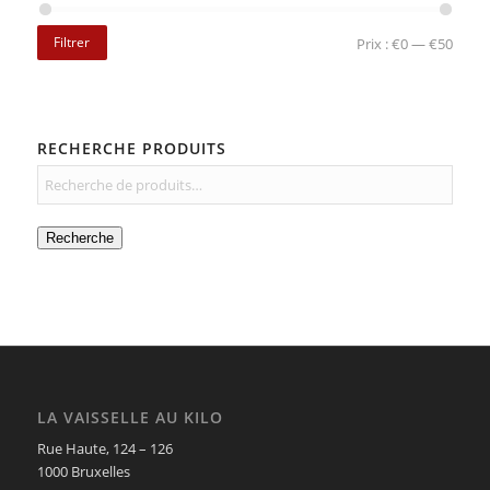
Filtrer
Prix :
€0
—
€50
RECHERCHE PRODUITS
Recherche
LA VAISSELLE AU KILO
Rue Haute, 124 – 126
1000 Bruxelles