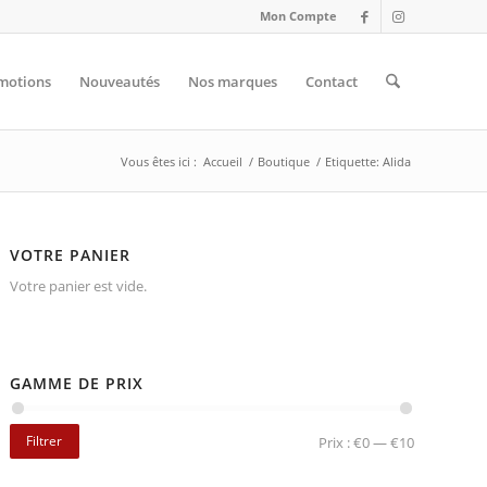
Mon Compte
motions
Nouveautés
Nos marques
Contact
Vous êtes ici :
Accueil
/
Boutique
/
Etiquette: Alida
VOTRE PANIER
Votre panier est vide.
GAMME DE PRIX
Filtrer
Prix :
€0
—
€10