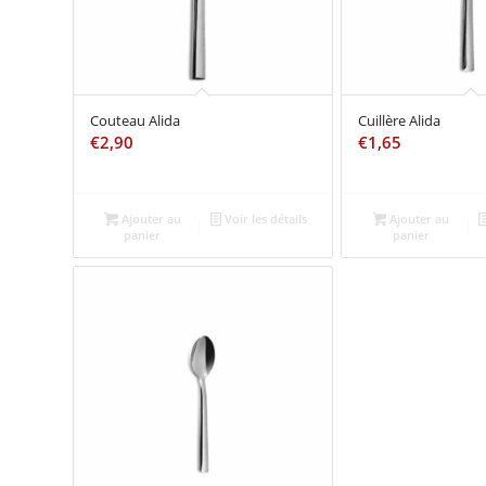
Couteau Alida
Cuillère Alida
€
2,90
€
1,65
Ajouter au
Voir les détails
Ajouter au
panier
panier