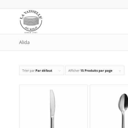
Alida
Trier par
Par défaut
Afficher
15 Produits par page