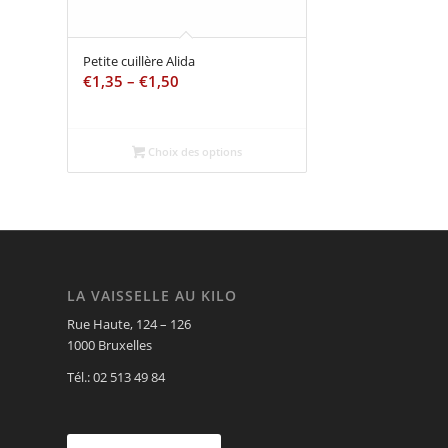
Petite cuillère Alida
€
1,35
–
€
1,50
Choix des options
LA VAISSELLE AU KILO
Rue Haute, 124 – 126
1000 Bruxelles
Tél.: 02 513 49 84