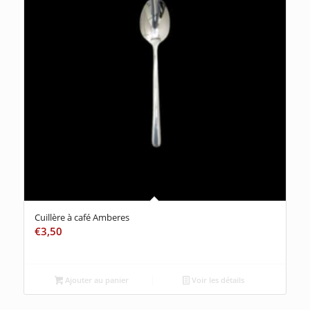
Cuillère à café Amberes
€
3,50
Ajouter au panier
Voir les détails