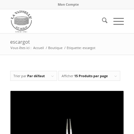
Mon Compte
escargot
Vous êtes ici :
Accueil
/
Boutique
/
Etiquette: escargot
Trier par
Par défaut
Afficher
15 Produits par page