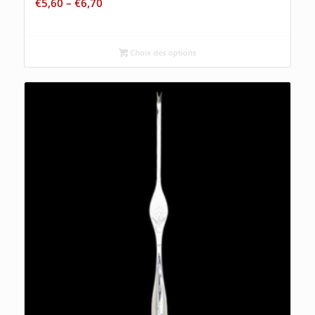
€
5,60
–
€
6,70
Choix des options