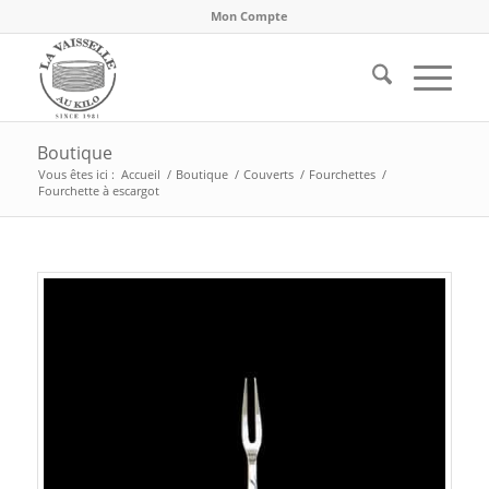
Mon Compte
Boutique
Vous êtes ici :
Accueil
/
Boutique
/
Couverts
/
Fourchettes
/
Fourchette à escargot