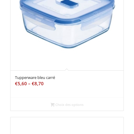
Tupperware bleu carré
€
5,60
–
€
8,70
Choix des options