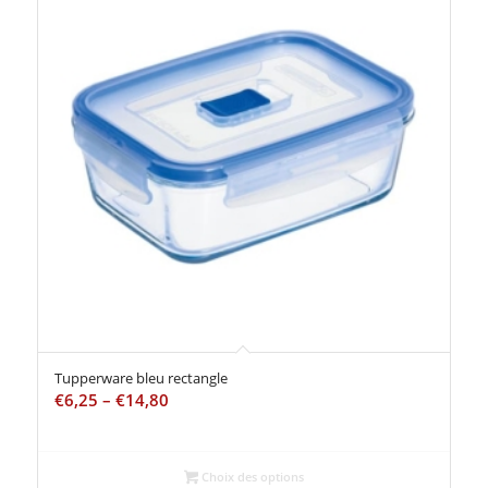
Tupperware bleu rectangle
€
6,25
–
€
14,80
Choix des options