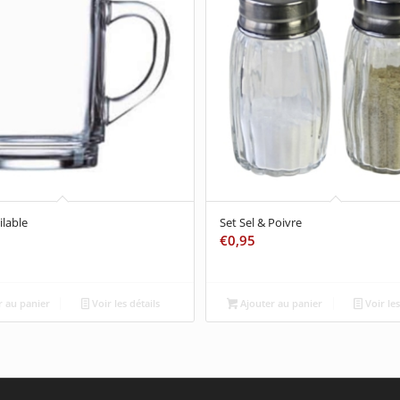
lable
Set Sel & Poivre
€
0,95
 au panier
Voir les détails
Ajouter au panier
Voir les