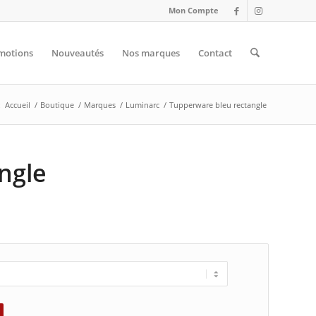
Mon Compte
motions
Nouveautés
Nos marques
Contact
:
Accueil
/
Boutique
/
Marques
/
Luminarc
/
Tupperware bleu rectangle
ngle