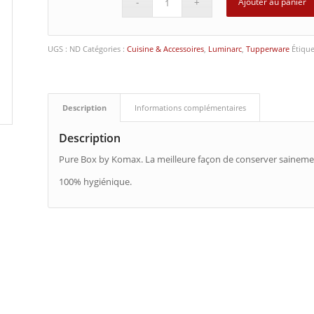
Ajouter au panier
UGS :
ND
Catégories :
Cuisine & Accessoires
,
Luminarc
,
Tupperware
Étique
Description
Informations complémentaires
Description
Pure Box by Komax. La meilleure façon de conserver saineme
100% hygiénique.