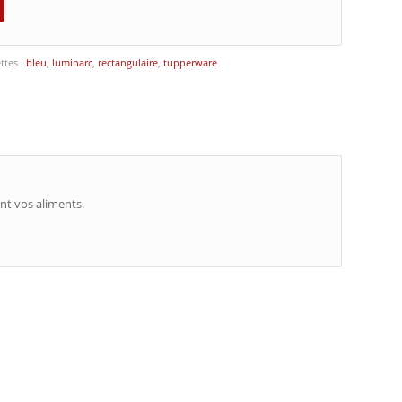
ttes :
bleu
,
luminarc
,
rectangulaire
,
tupperware
nt vos aliments.