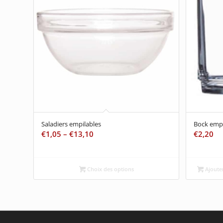
Saladiers empilables
Bock empi
€
1,05
–
€
13,10
€
2,20
Choix des options
Ajouter