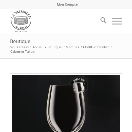
Mon Compte
Boutique
Vous êtes ici :
Accueil
/
Boutique
/
Marques
/
Chef&Sommelier
/
Cabernet Tulipe