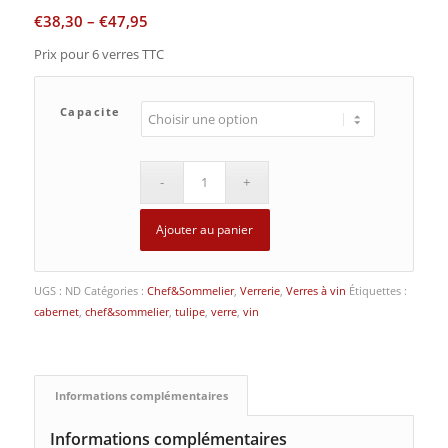
€
38,30
–
€
47,95
Prix pour 6 verres TTC
Capacite
Ajouter au panier
UGS :
ND
Catégories :
Chef&Sommelier
,
Verrerie
,
Verres à vin
Étiquettes :
cabernet
,
chef&sommelier
,
tulipe
,
verre
,
vin
Informations complémentaires
Informations complémentaires