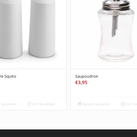
re Squito
Saupoudroir
€
3,95
 au panier
Voir les détails
Ajouter au panier
Voir les