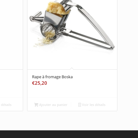
Rape à fromage Boska
€
25,20
 détails
Ajouter au panier
Voir les détails