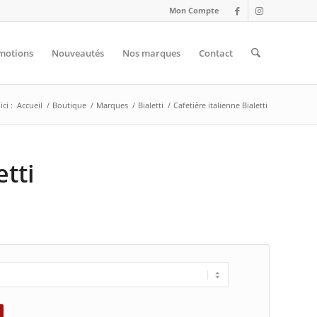
Mon Compte
motions
Nouveautés
Nos marques
Contact
ci :
Accueil
/
Boutique
/
Marques
/
Bialetti
/
Cafetière italienne Bialetti
etti