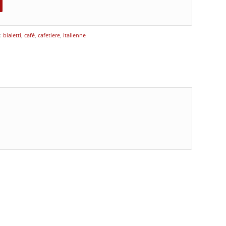
 :
bialetti
,
café
,
cafetiere
,
italienne