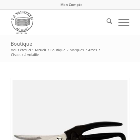
Mon Compte
Boutique
Vous êtes ici :
Accueil
/
Boutique
/
Marques
/
Arcos
/
Ciseaux à volaille