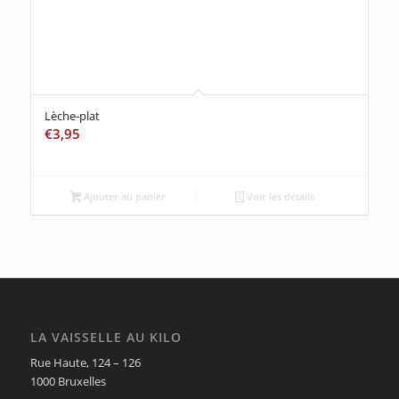
Lèche-plat
€
3,95
Ajouter au panier
Voir les détails
LA VAISSELLE AU KILO
Rue Haute, 124 – 126
1000 Bruxelles