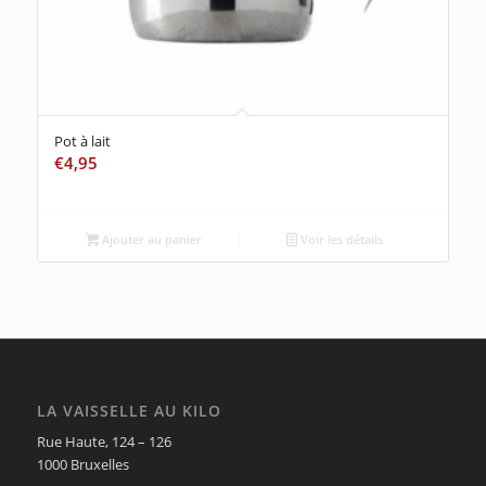
Pot à lait
€
4,95
Ajouter au panier
Voir les détails
LA VAISSELLE AU KILO
Rue Haute, 124 – 126
1000 Bruxelles