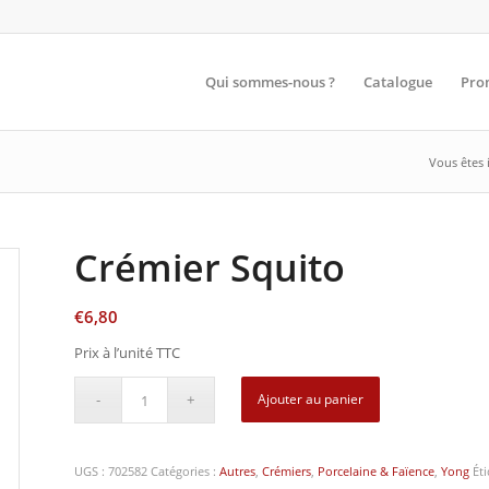
Qui sommes-nous ?
Catalogue
Pro
Vous êtes i
Crémier Squito
€
6,80
Prix à l’unité TTC
Ajouter au panier
UGS :
702582
Catégories :
Autres
,
Crémiers
,
Porcelaine & Faïence
,
Yong
Ét