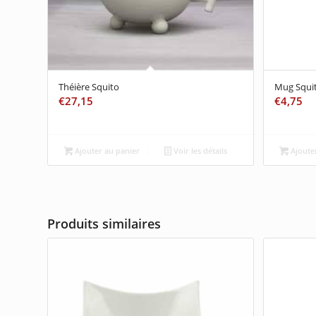
Théière Squito
Mug Squi
€
27,15
€
4,75
Ajouter au panier
Voir les détails
Ajouter
Produits similaires