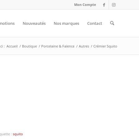
Mon Compte
motions
Nouveautés
Nos marques
Contact
ci :
Accueil
/
Boutique
/
Porcelaine & Faïence
/
Autres
/
Crémier Squito
iquette :
squito