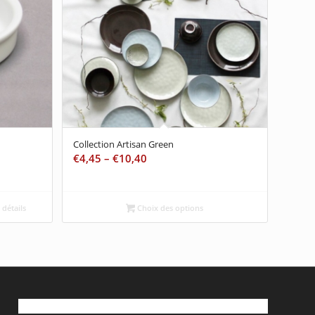
Collection Artisan Green
€
4,45
–
€
10,40
 détails
Choix des options