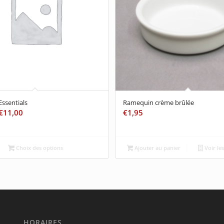
Essentials
Ramequin crème brûlée
€
11,00
€
1,95
Choix des options
Ajouter au panier
Voir les
HORAIRES