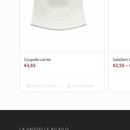
Coupelle carrée
Saladiers 
€
3,65
€
2,50
–
Ajouter au panier
Voir les détails
LA VAISSELLE AU KILO