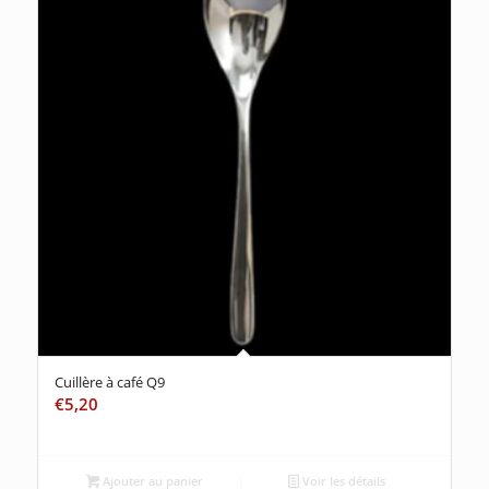
Cuillère à café Q9
€
5,20
Ajouter au panier
Voir les détails