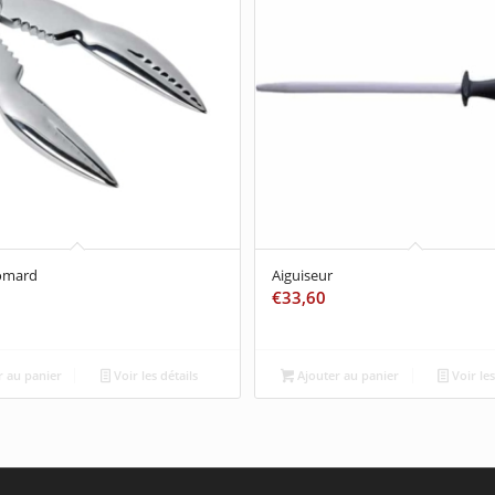
homard
Aiguiseur
€
33,60
 au panier
Voir les détails
Ajouter au panier
Voir les