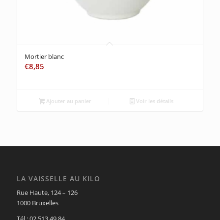
Mortier blanc
€
8,85
Ajouter au panier
Voir les détails
LA VAISSELLE AU KILO
Rue Haute, 124 – 126
1000 Bruxelles
Tél.: 02 513 49 84